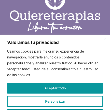
Valoramos tu privacidad
Enlaces
Politicas
Terapias
Accesibilidad
Usamos cookies para mejorar su experiencia de
Precios
Aviso Legal
navegación, mostrarle anuncios o contenidos
Horarios
Políticas de Cookies
personalizados y analizar nuestro tráfico. Al hacer clic en
Contacto
“Aceptar todo” usted da su consentimiento a nuestro uso
Contacto
de las cookies.
624 611 475
quiereterapias@gmail.com
Aceptar todo
calle Mariana Pineda 8 · Alcorcón, Madrid
Personalizar
Diseño web realizado por RK Solutions
EN