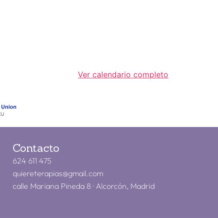
Ver calendario completo
Contacto
624 611 475
quiereterapias@gmail.com
calle Mariana Pineda 8 · Alcorcón, Madrid